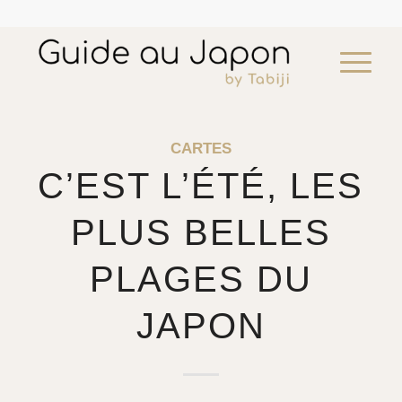
CARTES
C’EST L’ÉTÉ, LES
Visite guidée de Uji & Wazuka
PLUS BELLES
¥
143,750
add
PLAGES DU
JAPON