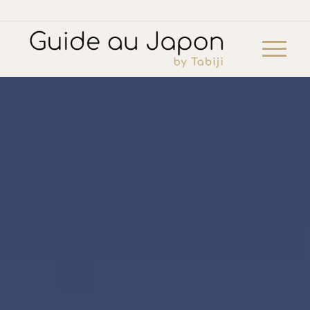
Dîner privé avec une Maiko
¥252,425
add