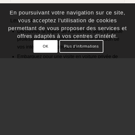
En poursuivant votre navigation sur ce site,
Les points forts
vous acceptez l'utilisation de cookies
permettant de vous proposer des services et
Découvrez la région de Kumamoto avec un guide
offres adaptés à vos centres d'intérêt.
professionnel francophone choisi en fonction de
vos intérêts et de votre personnalité.
OK
Plus d’informations
Embarquez pour une visite en voiture privée de
Kumamoto, adaptée à vos intérêts.
Découvrez les principaux sites et joyaux cachés
de Kumamoto .
Nous vous proposons des circuits les plus
complets possibles mais n’hésitez pas à nous
faire part de vos requêtes en amont ou même
le jour J.
Si vous préférez orienter vos visites vers des