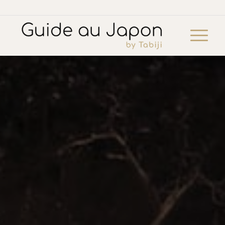
Inititation à l’art du Kintsugi à Kyoto
¥22,425
add