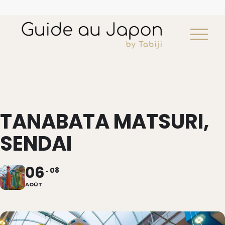
TANABATA MATSURI,
Japon culinaire et gastronomique
SENDAI
Devis
voir
06
08
AOÛT