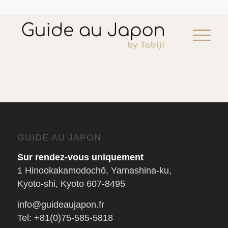
Expérience calligraphie japonaise à Kyoto
GUIDE AU JAPON
¥
12,075
add
Sur rendez-vous uniquement
1 Hinookakamodochō, Yamashina-ku,
Kyoto-shi, Kyoto 607-8495
info@guideaujapon.fr
Tel: +81(0)75-585-5818