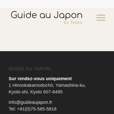
Transfert privé Kanazawa Takayama
GUIDE AU JAPON
¥
107,525
add
Sur rendez-vous uniquement
1 Hinookakamodochō, Yamashina-ku,
Kyoto-shi, Kyoto 607-8495
info@guideaujapon.fr
Tel: +81(0)75-585-5818