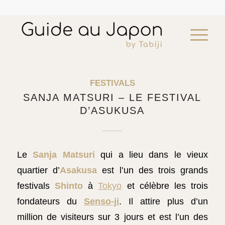
FESTIVALS
SANJA MATSURI – LE FESTIVAL
D’ASUKUSA
Visite guidée de Kobe
¥
43,125
add
Le
Sanja Matsuri
qui a lieu dans le vieux
quartier d’
Asakusa
est l’un des trois grands
festivals
Shinto
à
Tokyo
et célèbre les trois
fondateurs du
Senso-ji
. Il attire plus d’un
million de visiteurs sur 3 jours et est l’un des