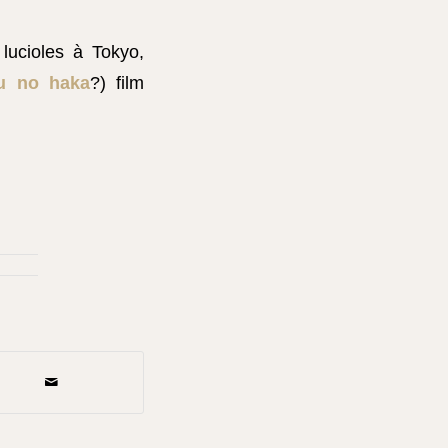
lucioles à Tokyo,
u no haka
?) film