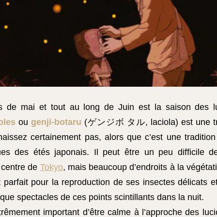
s de mai et tout au long de Juin est la saison des l
oles
ou
genji-botaru
(ゲンジボ タル, laciola) est une tra
issez certainement pas, alors que c’est une tradition 
ues des étés japonais. Il peut être un peu difficile de
 centre de
Tokyo
, mais beaucoup d’endroits à la végétat
parfait pour la reproduction de ses insectes délicats 
ique spectacles de ces points scintillants dans la nuit.
xtrêmement important d’être calme à l’approche des luci