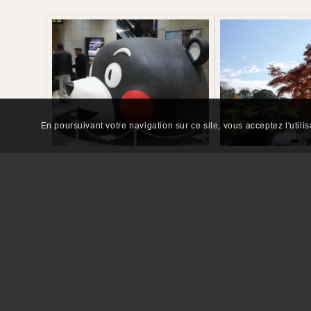
En poursuivant votre navigation sur ce site, vous acceptez l'utili
Les principaux sites de Kumamoto à visiter
Château de Kumamoto
– Symbole de la ville et 
Jardin Suizenji
– Jardin traditionnel japonais qui
Mont Aso
– Le plus grand volcan actif du Japon, 
Sanctuaire Aso
– Situé au pied du mont Aso, ce s