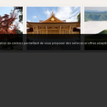
sation de cookies permettant de vous proposer des services et offres adaptés
l’un des trois plus beaux châteaux du Japon.
 représente une miniature de l’ancienne route Tokaido reliant To
qui offre des paysages spectaculaires.
anctuaire shinto est l’un des plus anciens du Japon.