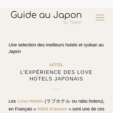
Une selection des meilleurs hotels et ryokan au
Japon
Visite guidée de Kamakura
HÔTEL
¥
48,125
add
L’EXPÉRIENCE DES LOVE
HOTELS JAPONAIS
Les
Love Hotels
(ラブホテル ou rabu hoteru),
en Français «
hôtel d’amour
» sont une de ces